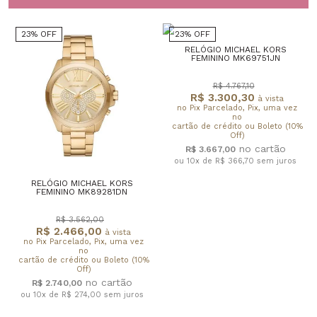
23% OFF
23% OFF
RELÓGIO MICHAEL KORS
FEMININO MK69751JN
R$ 4.767,10
R$ 3.300,30
à vista
no Pix Parcelado, Pix, uma vez
no
cartão de crédito ou Boleto (10%
Off)
R$ 3.667,00
ou 10x de R$ 366,70
sem juros
RELÓGIO MICHAEL KORS
FEMININO MK89281DN
R$ 3.562,00
R$ 2.466,00
à vista
no Pix Parcelado, Pix, uma vez
no
cartão de crédito ou Boleto (10%
Off)
R$ 2.740,00
ou 10x de R$ 274,00
sem juros