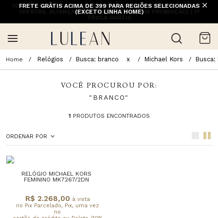
10% OFF NA 1ª COMPRA COM CUPOM PRIMEIRACOMPRA (EXCETO
FRETE GRÁTIS ACIMA DE 399 PARA REGIÕES SELECIONADAS
OFERTAS, ALIANÇAS, RELÓGIOS E ITENS EM PROMOÇÃO) | 1ª
(EXCETO LINHA HOME)
TROCA GRÁTIS
Relógios
Busca: branco
x
Michael Kors
Busca:
VOCÊ PROCUROU POR:
"BRANCO"
1
PRODUTOS ENCONTRADOS
ORDENAR POR
RELÓGIO MICHAEL KORS
FEMININO MK7267/2DN
R$ 2.268,00
à vista
no Pix Parcelado, Pix, uma vez
no