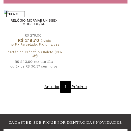
13% OFF
RELÓGIO MORMAII UNISSEX
MO0303C/6B
R$ 278,00
R$ 218,70
à vista
no Pix Parcelado, Pix, uma vez
no
cartão de crédito ou Boleto (10%
Off)
R$ 243,00
ou 8x de R$ 30,37
sem juros
Anterior
1
Próximo
CADASTRE-SE E FIQUE POR DENTRO DAS NOVIDADES.