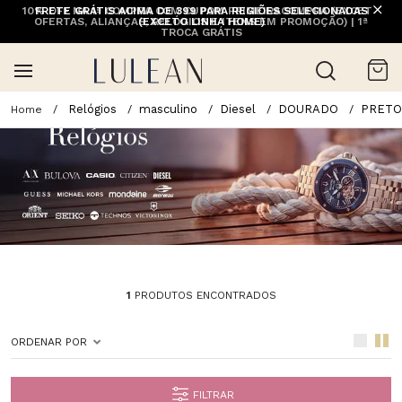
10% OFF NA 1ª COMPRA COM CUPOM PRIMEIRACOMPRA (EXCETO
FRETE GRÁTIS ACIMA DE 399 PARA REGIÕES SELECIONADAS
OFERTAS, ALIANÇAS, RELÓGIOS E ITENS EM PROMOÇÃO) | 1ª
(EXCETO LINHA HOME)
TROCA GRÁTIS
Relógios
masculino
Diesel
DOURADO
PRETO
1
PRODUTOS ENCONTRADOS
ORDENAR POR
FILTRAR