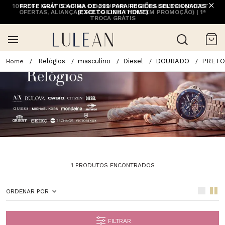
10% OFF NA 1ª COMPRA COM CUPOM PRIMEIRACOMPRA (EXCETO
FRETE GRÁTIS ACIMA DE 399 PARA REGIÕES SELECIONADAS
OFERTAS, ALIANÇAS, RELÓGIOS E ITENS EM PROMOÇÃO) | 1ª
(EXCETO LINHA HOME)
TROCA GRÁTIS
Relógios
masculino
Diesel
DOURADO
PRETO
1
PRODUTOS ENCONTRADOS
ORDENAR POR
FILTRAR