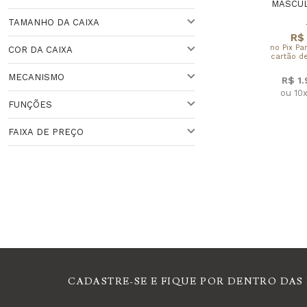
DOURADO
MASCUL
Veja todas as opções
TAMANHO DA CAIXA
PRETO
R$ 
Veja todas as opções
no Pix Pa
COR DA CAIXA
cartão de
ACIMA DE 44 MM
Veja todas as opções
MECANISMO
R$ 1
DOURADA
ou 10
Veja todas as opções
FUNÇÕES
QUARTZO
FAIXA DE PREÇO
CRONÓGRAFO
ANALÓGICO
Faixa de Preço
CADASTRE-SE E FIQUE POR DENTRO DAS