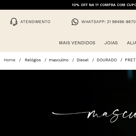
10% OFF NA 1ª COMPRA COM CUPO
ATENDIMENTO
WHATSAPP: 21 98496-8670
MAIS VENDIDOS
JOIAS
ALI
Relógios
masculino
Diesel
DOURADO
PRET