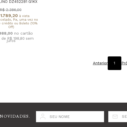
INO DZ4522B1 G1KX
R$ 2.386,00
1.789,20
à vista
rcelado, Pix, uma vez no
 crédito ou Boleto (10%
Off)
.988,00
x de R$ 198,80
sem
juros
Anterior
1
Pr
 NOVIDADES.
SEU NOME
SE