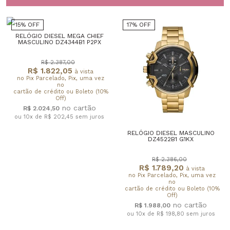
15% OFF
17% OFF
RELÓGIO DIESEL MEGA CHIEF
MASCULINO DZ4344B1 P2PX
R$ 2.387,00
R$ 1.822,05
à vista
no Pix Parcelado, Pix, uma vez
no
cartão de crédito ou Boleto (10%
Off)
R$ 2.024,50
ou 10x de R$ 202,45
sem juros
RELÓGIO DIESEL MASCULINO
DZ4522B1 G1KX
R$ 2.386,00
R$ 1.789,20
à vista
no Pix Parcelado, Pix, uma vez
no
cartão de crédito ou Boleto (10%
Off)
R$ 1.988,00
ou 10x de R$ 198,80
sem juros