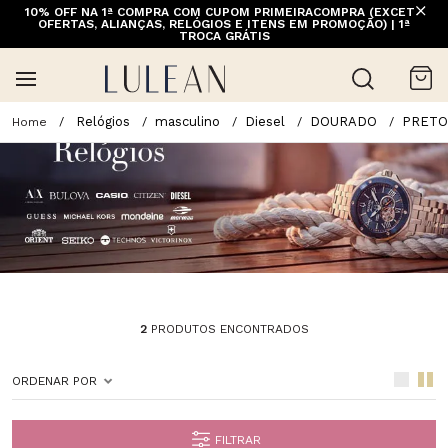
10% OFF NA 1ª COMPRA COM CUPOM PRIMEIRACOMPRA (EXCETO
FRETE GRÁTIS ACIMA DE 399 PARA REGIÕES SELECIONADAS
OFERTAS, ALIANÇAS, RELÓGIOS E ITENS EM PROMOÇÃO) | 1ª
(EXCETO LINHA HOME)
TROCA GRÁTIS
Relógios
masculino
Diesel
DOURADO
PRETO
2
PRODUTOS ENCONTRADOS
ORDENAR POR
FILTRAR