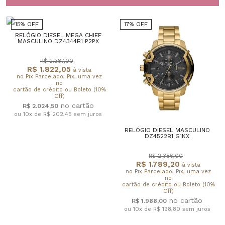
15% OFF
17% OFF
RELÓGIO DIESEL MEGA CHIEF
MASCULINO DZ4344B1 P2PX
R$ 2.387,00
R$ 1.822,05
à vista
no Pix Parcelado, Pix, uma vez
no
cartão de crédito ou Boleto (10%
Off)
R$ 2.024,50
ou 10x de R$ 202,45
sem juros
RELÓGIO DIESEL MASCULINO
DZ4522B1 G1KX
R$ 2.386,00
R$ 1.789,20
à vista
no Pix Parcelado, Pix, uma vez
no
cartão de crédito ou Boleto (10%
Off)
R$ 1.988,00
ou 10x de R$ 198,80
sem juros