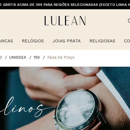
M PRIMEIRACOMPRA (EXCETO OFERTAS, ALIANÇAS, RELÓGIOS E ITENS 
E GRÁTIS ACIMA DE 399 PARA REGIÕES SELECIONADAS (EXCETO LINHA 
ANCAS
RELÓGIOS
JOIAS PRATA
RELIGIOSAS
CO
O
UNISSEX
150
Faixa De Preço