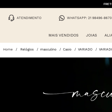
10% OFF NA 1ª COMPRA COM CUPO
FRET
ATENDIMENTO
WHATSAPP: 21 98496-8670
MAIS VENDIDOS
JOIAS
ALI
Relógios
masculino
Casio
VARIADO
VARIAD