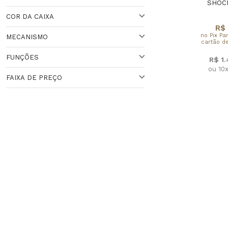
DOURADO
SHOC
COR DA CAIXA
ACIMA DE 44 MM
R$ 
no Pix Pa
MECANISMO
cartão de
VARIADO
Veja todas as opções
FUNÇÕES
R$ 1
QUARTZO
ou 10
FAIXA DE PREÇO
CRONÔMETRO
Faixa de Preço
HORA MNUDI
Veja todas as opções