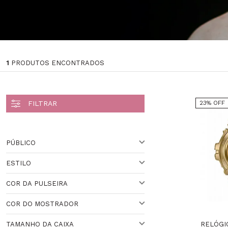
1
PRODUTOS ENCONTRADOS
23% OFF
PÚBLICO
ESTILO
UNISSEX
Veja todas as opções
COR DA PULSEIRA
ESPORTIVO
COR DO MOSTRADOR
VARIADO
Veja todas as opções
RELÓGI
TAMANHO DA CAIXA