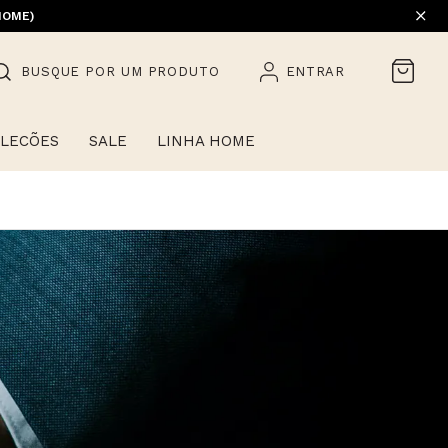
EM PROMOÇÃO) | 1ª TROCA GRÁTIS
HOME)
BUSQUE POR UM PRODUTO
ENTRAR
LECÕES
SALE
LINHA HOME