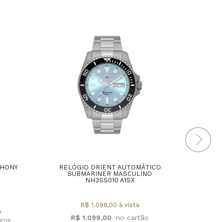
THONY
RELÓGIO ORIENT AUTOMÁTICO
RELÓ
SUBMARINER MASCULINO
E
NH3SS010 A1SX
MA
R$ 1.098,00 à vista
R$ 1.098,00
uros