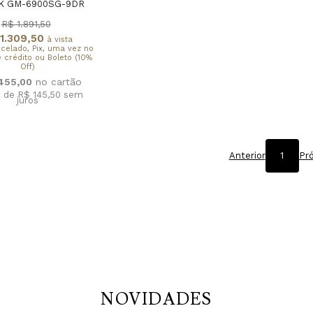
K GM-6900SG-9DR
R$ 1.891,50
1.309,50
à vista
rcelado, Pix, uma vez no
 crédito ou Boleto (10%
Off)
.455,00
x de R$ 145,50
sem
juros
Anterior
1
Pr
NOVIDADES