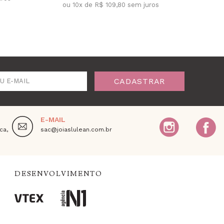
ou 10x de R$ 109,80 sem juros
ou 
CADASTRAR
U E-MAIL
E-MAIL
ca,
sac@joiaslulean.com.br
DESENVOLVIMENTO