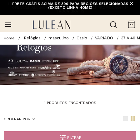
10% OFF NA 1ª COMPRA COM CUPOM PRIMEIRACOMPRA (EXCETO
FRETE GRÁTIS ACIMA DE 399 PARA REGIÕES SELECIONADAS
OFERTAS, ALIANÇAS, RELÓGIOS E ITENS EM PROMOÇÃO) | 1ª
(EXCETO LINHA HOME)
TROCA GRÁTIS
Relógios
masculino
Casio
VARIADO
37 A 40 
1
PRODUTOS ENCONTRADOS
ORDENAR POR
FILTRAR