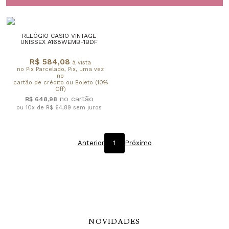
RELÓGIO CASIO VINTAGE
UNISSEX A168WEMB-1BDF
R$ 584,08
à vista
no Pix Parcelado, Pix, uma vez
no
cartão de crédito ou Boleto (10%
Off)
R$ 648,98
ou 10x de R$ 64,89
sem juros
Anterior
1
Próximo
NOVIDADES