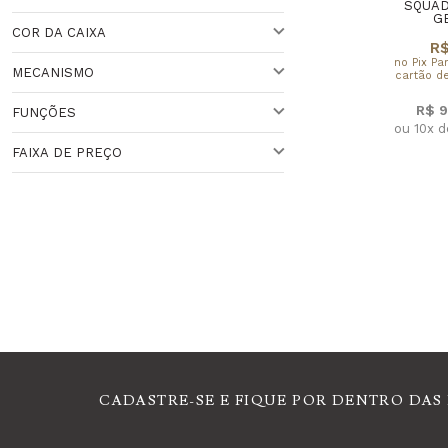
PRETO
SQUAD
G
COR DA CAIXA
ACIMA DE 44 MM
R$
no Pix Pa
MECANISMO
cartão de
VARIADO
R$ 9
FUNÇÕES
QUARTZO
ou 10x 
FAIXA DE PREÇO
CRONÔMETRO
HORA MNUDI
Faixa de Preço
PACER (MARCA-PASSO)
CADASTRE-SE E FIQUE POR DENTRO DAS