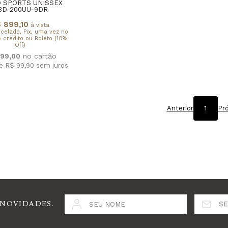
 SPORTS UNISSEX
BD-200UU-9DR
 899,10
à vista
rcelado, Pix, uma vez no
 crédito ou Boleto (10%
Off)
99,00
de R$ 99,90
sem juros
Anterior
1
Pr
 NOVIDADES.
SEU NOME
SE