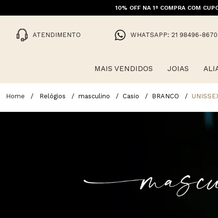
10% OFF NA 1ª COMPRA COM CUPO
FRET
ATENDIMENTO
WHATSAPP: 21 98496-8670
MAIS VENDIDOS
JOIAS
ALI
Relógios
masculino
Casio
BRANCO
UNISSE