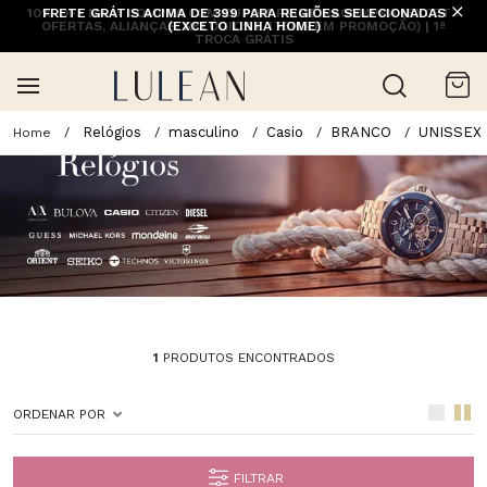
10% OFF NA 1ª COMPRA COM CUPOM PRIMEIRACOMPRA (EXCETO
FRETE GRÁTIS ACIMA DE 399 PARA REGIÕES SELECIONADAS
OFERTAS, ALIANÇAS, RELÓGIOS E ITENS EM PROMOÇÃO) | 1ª
(EXCETO LINHA HOME)
TROCA GRÁTIS
Relógios
masculino
Casio
BRANCO
UNISSEX
1
PRODUTOS ENCONTRADOS
ORDENAR POR
FILTRAR