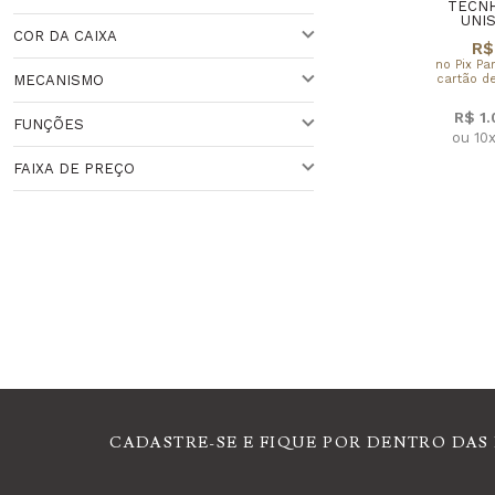
PRETO
TECN
UNI
COR DA CAIXA
R$
41 A 44 MM
no Pix Pa
Veja todas as opções
cartão de
MECANISMO
DOURADA
R$ 1
FUNÇÕES
SMARTWATCH
VARIADO
ou 10
Veja todas as opções
FAIXA DE PREÇO
SMARTWATCH
ANALÓGICO
Faixa de Preço
MONITOR FREQUÊNCIA CARDÍACA
PACER (MARCA-PASSO)
GPS
CADASTRE-SE E FIQUE POR DENTRO DAS