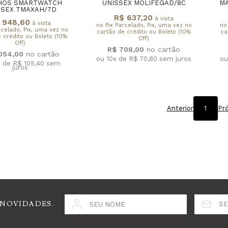
HOS SMARTWATCH
UNISSEX MOLIFEGAD/8C
M
SSEX TMAXAH/7D
R$ 637,20
à vista
 948,60
à vista
no Pix Parcelado, Pix, uma vez no
no
rcelado, Pix, uma vez no
cartão de crédito ou Boleto (10%
ca
 crédito ou Boleto (10%
Off)
Off)
R$ 708,00
.054,00
ou 10x de R$ 70,80
sem juros
ou
x de R$ 105,40
sem
juros
Anterior
1
Pr
 NOVIDADES.
SEU NOME
SE