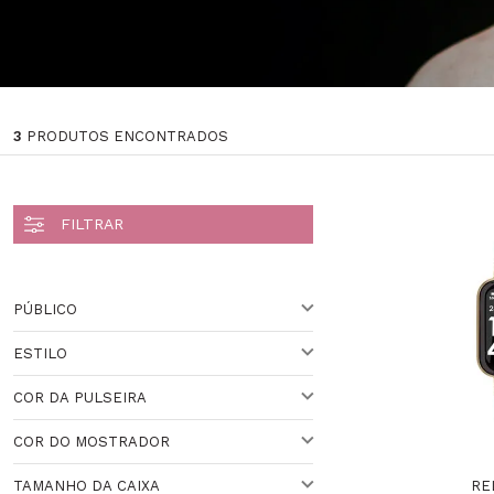
3
PRODUTOS ENCONTRADOS
PÚBLICO
ESTILO
PARA ELE
COR DA PULSEIRA
UNISSEX
SMARTWATCH
COR DO MOSTRADOR
VARIADO
Veja todas as opções
RE
TAMANHO DA CAIXA