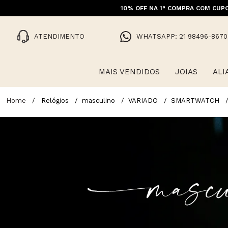
10% OFF NA 1ª COMPRA COM CUPO
ATENDIMENTO
WHATSAPP: 21 98496-8670
MAIS VENDIDOS
JOIAS
ALI
Relógios
masculino
VARIADO
SMARTWATCH