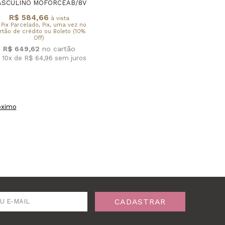
ASCULINO MOFORCEAB/8V
R$ 584,66
à vista
 Pix Parcelado, Pix, uma vez no
rtão de crédito ou Boleto (10%
Off)
R$ 649,62
 10x de R$ 64,96
sem juros
óximo
CADASTRAR
U E-MAIL