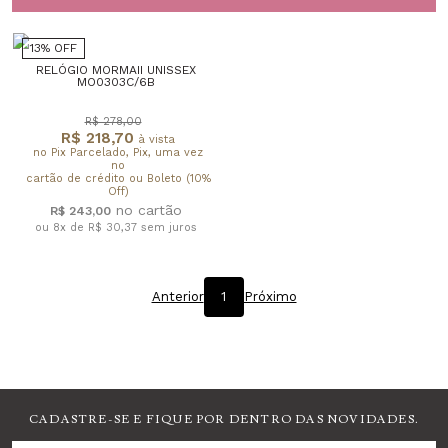
13% OFF
RELÓGIO MORMAII UNISSEX
MO0303C/6B
R$ 278,00
R$ 218,70
à vista
no Pix Parcelado, Pix, uma vez
no
cartão de crédito ou Boleto (10%
Off)
R$ 243,00
ou 8x de R$ 30,37
sem juros
Anterior
1
Próximo
CADASTRE-SE E FIQUE POR DENTRO DAS NOVIDADES.