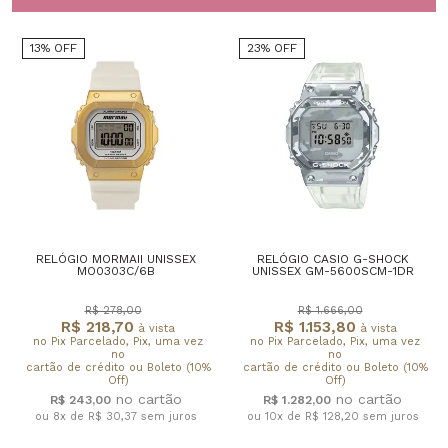
13% OFF
23% OFF
RELÓGIO MORMAII UNISSEX
RELÓGIO CASIO G-SHOCK
MO0303C/6B
UNISSEX GM-5600SCM-1DR
R$ 278,00
R$ 1.666,00
R$ 218,70
R$ 1.153,80
à vista
à vista
no Pix Parcelado, Pix, uma vez
no Pix Parcelado, Pix, uma vez
no
no
cartão de crédito ou Boleto (10%
cartão de crédito ou Boleto (10%
Off)
Off)
R$ 243,00
R$ 1.282,00
ou 8x de R$ 30,37
sem juros
ou 10x de R$ 128,20
sem juros