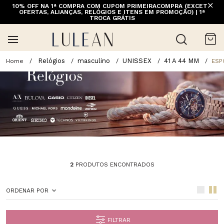
10% OFF NA 1ª COMPRA COM CUPOM PRIMEIRACOMPRA (EXCETO
OFERTAS, ALIANÇAS, RELÓGIOS E ITENS EM PROMOÇÃO) | 1ª
TROCA GRÁTIS
Relógios
masculino
UNISSEX
41 A 44 MM
ESP
2
PRODUTOS ENCONTRADOS
ORDENAR POR
FILTRAR