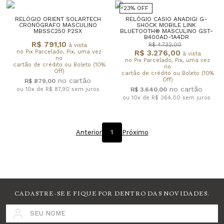
23% OFF
RELÓGIO ORIENT SOLARTECH
RELÓGIO CASIO ANADIGI G-
CRONÓGRAFO MASCULINO
SHOCK MOBILE LINK
MBSSC250 P2SX
BLUETOOTH® MASCULINO GST-
B400AD-1A4DR
R$ 791,10
R$ 4.732,00
à vista
no Pix Parcelado, Pix, uma vez
R$ 3.276,00
à vista
no
no Pix Parcelado, Pix, uma vez
cartão de crédito ou Boleto (10%
no
Off)
cartão de crédito ou Boleto (10%
Off)
R$ 879,00
ou 10x de R$ 87,90
sem juros
R$ 3.640,00
ou 10x de R$ 364,00
sem juros
Anterior
1
Próximo
CADASTRE-SE E FIQUE POR DENTRO DAS NOVIDADES.
SEU NOME