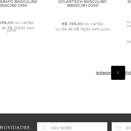
GRAFO MASCULINO
SOLARTECH MASCULINO
S
BSSC260 D1SX
MBSSC261 D2SX
.598,00
no
R$ 789,00
ca
x de R$ 159,80
sem
ou 10x de R$ 78,90
sem juros
juros
ou
Anterior
1
Pr
 NOVIDADES.
SEU NOME
SE