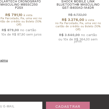
OLARTECH CRONÓGRAFO
SHOCK MOBILE LINK
MASCULINO MBSSC250
BLUETOOTH® MASCULINO
P2SX
GST-B400AD-1A4DR
R$ 791,10
R$ 4.732,00
à vista
 Pix Parcelado, Pix, uma vez no
R$ 3.276,00
à vista
rtão de crédito ou Boleto (10%
no Pix Parcelado, Pix, uma vez no
Off)
cartão de crédito ou Boleto (10%
Off)
R$ 879,00
 10x de R$ 87,90
sem juros
R$ 3.640,00
ou 10x de R$ 364,00
sem
juros
óximo
CADASTRAR
U E-MAIL