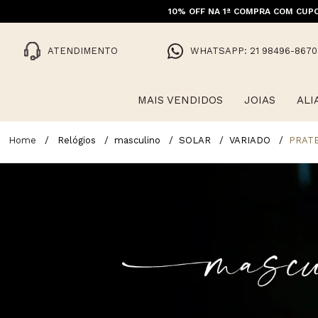
10% OFF NA 1ª COMPRA COM CUPO
ATENDIMENTO
WHATSAPP: 21 98496-8670
MAIS VENDIDOS
JOIAS
ALI
Relógios
masculino
SOLAR
VARIADO
PRAT