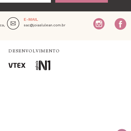
E-MAIL
ca,
sac@joiaslulean.com.br
DESENVOLVIMENTO