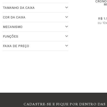
CLÁSSICO
PRATEADO
CRONÓ
M
TAMANHO DA CAIXA
VARIADO
Veja todas as opções
COR DA CAIXA
R$ 1
ACIMA DE 44 MM
ou 10
MECANISMO
PRATEADA
41 A 44 MM
Veja todas as opções
FUNÇÕES
SOLAR
Veja todas as opções
FAIXA DE PREÇO
CRONÓGRAFO
CRONÔMETRO
Faixa de Preço
HORA MNUDI
ANALÓGICO
CADASTRE-SE E FIQUE POR DENTRO DAS