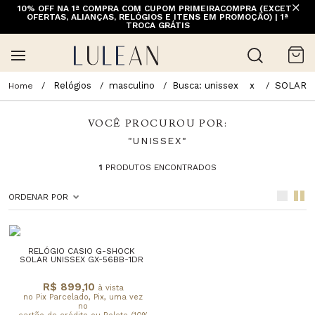
10% OFF NA 1ª COMPRA COM CUPOM PRIMEIRACOMPRA (EXCETO
OFERTAS, ALIANÇAS, RELÓGIOS E ITENS EM PROMOÇÃO) | 1ª
TROCA GRÁTIS
Relógios
masculino
Busca: unissex
x
SOLAR
VOCÊ PROCUROU POR:
"UNISSEX"
1
PRODUTOS ENCONTRADOS
ORDENAR POR
RELÓGIO CASIO G-SHOCK
SOLAR UNISSEX GX-56BB-1DR
R$ 899,10
à vista
no Pix Parcelado, Pix, uma vez
no