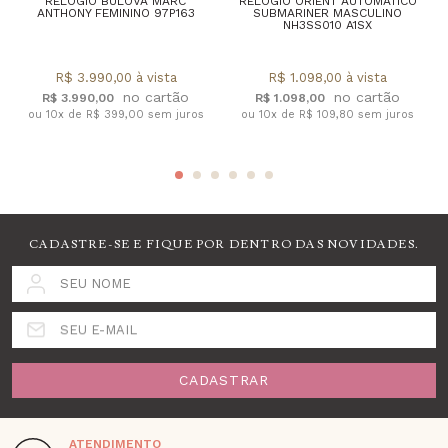
RELÓGIO BULOVA MARC
RELÓGIO ORIENT AUTOMÁTICO
ANTHONY FEMININO 97P163
SUBMARINER MASCULINO
NH3SS010 A1SX
R$ 3.990,00 à vista
R$ 1.098,00 à vista
R$ 3.990,00
R$ 1.098,00
ou 10x de R$ 399,00 sem juros
ou 10x de R$ 109,80 sem juros
CADASTRE-SE E FIQUE POR DENTRO DAS NOVIDADES.
SEU NOME
SEU E-MAIL
CADASTRAR
ATENDIMENTO