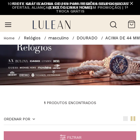
10% OFF NA 1ª COMPRA COM CUPOM PRIMEIRACOMPRA (EXCETO
FRETE GRÁTIS ACIMA DE 399 PARA REGIÕES SELECIONADAS
OFERTAS, ALIANÇAS, RELÓGIOS E ITENS EM PROMOÇÃO) | 1ª
(EXCETO LINHA HOME)
TROCA GRÁTIS
Relógios
masculino
DOURADO
ACIMA DE 44 MM
1
PRODUTOS ENCONTRADOS
ORDENAR POR
FILTRAR