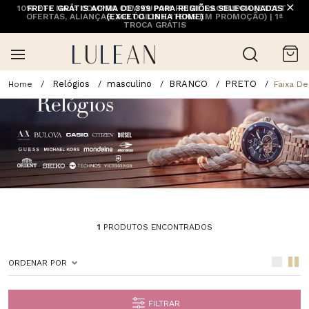
10% OFF NA 1ª COMPRA COM CUPOM PRIMEIRACOMPRA (EXCETO
FRETE GRÁTIS ACIMA DE 399 PARA REGIÕES SELECIONADAS
OFERTAS, ALIANÇAS, RELÓGIOS E ITENS EM PROMOÇÃO) | 1ª
(EXCETO LINHA HOME)
TROCA GRÁTIS
Relógios
masculino
BRANCO
PRETO
Faixa De
1
PRODUTOS ENCONTRADOS
ORDENAR POR
FILTRAR