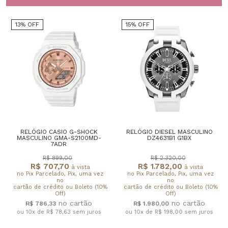
13% OFF
15% OFF
RELÓGIO CASIO G-SHOCK
RELÓGIO DIESEL MASCULINO
MASCULINO GMA-S2100MD-
DZ4631B1 G1BX
7ADR
R$ 899,00
R$ 2.320,00
R$ 707,70
R$ 1.782,00
à vista
à vista
no Pix Parcelado, Pix, uma vez
no Pix Parcelado, Pix, uma vez
no
no
cartão de crédito ou Boleto (10%
cartão de crédito ou Boleto (10%
Off)
Off)
R$ 786,33
R$ 1.980,00
ou 10x de R$ 78,63
sem juros
ou 10x de R$ 198,00
sem juros