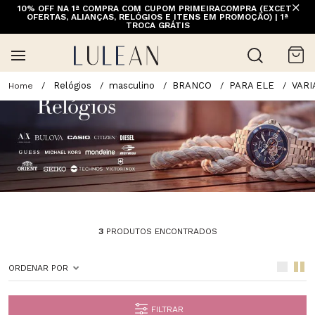
10% OFF NA 1ª COMPRA COM CUPOM PRIMEIRACOMPRA (EXCETO
FRETE GRÁTIS ACIMA DE 399 PARA REGIÕES SELECIONADAS
OFERTAS, ALIANÇAS, RELÓGIOS E ITENS EM PROMOÇÃO) | 1ª
(EXCETO LINHA HOME)
TROCA GRÁTIS
Relógios
masculino
BRANCO
PARA ELE
VAR
3
PRODUTOS ENCONTRADOS
ORDENAR POR
FILTRAR