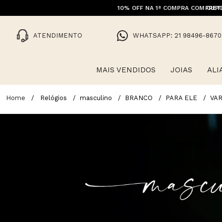
10% OFF NA 1ª COMPRA COM CUPO
FRET
ATENDIMENTO
WHATSAPP: 21 98496-8670
MAIS VENDIDOS
JOIAS
ALI
Relógios
masculino
BRANCO
PARA ELE
VA