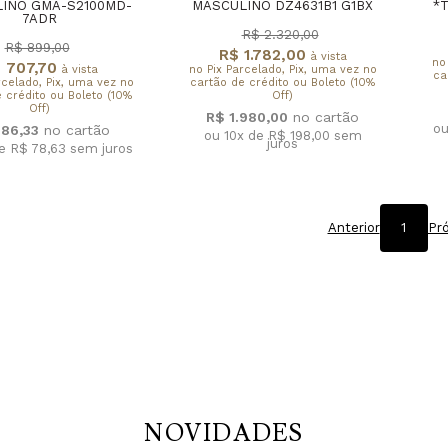
INO GMA-S2100MD-
MASCULINO DZ4631B1 G1BX
*
7ADR
R$ 2.320,00
R$ 899,00
R$ 1.782,00
à vista
no
 707,70
à vista
no Pix Parcelado, Pix, uma vez no
ca
rcelado, Pix, uma vez no
cartão de crédito ou Boleto (10%
 crédito ou Boleto (10%
Off)
Off)
R$ 1.980,00
ou
786,33
ou 10x de R$ 198,00
sem
juros
de R$ 78,63
sem juros
Anterior
1
Pr
NOVIDADES