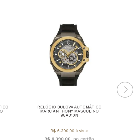
TICO
RELÓGIO BULOVA AUTOMÁTICO
REL
NO
MARC ANTHONY MASCULINO
98A310N
R$ 6.390,00 à vista
R
R$ 6.390,00