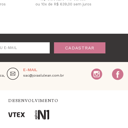
ou 1
uros
ou 10x de R$ 639,00 sem juros
CADASTRAR
U E-MAIL
E-MAIL
ca,
sac@joiaslulean.com.br
DESENVOLVIMENTO