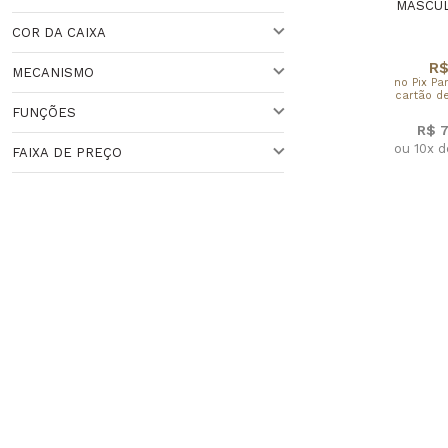
PRETO
MASCUL
COR DA CAIXA
VARIADO
ACIMA DE 44 MM
R$
MECANISMO
no Pix Pa
VARIADO
41 A 44 MM
cartão de
Veja todas as opções
FUNÇÕES
QUARTZO
R$ 
Veja todas as opções
ou 10x 
FAIXA DE PREÇO
CRONÔMETRO
Faixa de Preço
HORA MNUDI
Veja todas as opções
ANALÓGICO