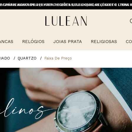
M PRIMEIRACOMPRA (EXCETO OFERTAS, ALIANÇAS, RELÓGIOS E ITENS 
E GRÁTIS ACIMA DE 399 PARA REGIÕES SELECIONADAS (EXCETO LINHA 
ANCAS
RELÓGIOS
JOIAS PRATA
RELIGIOSAS
CO
RIADO
QUARTZO
Faixa De Preço