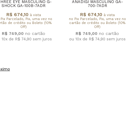
THREE EYE MASCULINO G-
ANADIGI MASCULINO GA-
SHOCK GA-100B-7ADR
700-7ADR
R$ 674,10
R$ 674,10
à vista
à vista
 Pix Parcelado, Pix, uma vez no
no Pix Parcelado, Pix, uma vez no
rtão de crédito ou Boleto (10%
cartão de crédito ou Boleto (10%
Off)
Off)
R$ 749,00
R$ 749,00
 10x de R$ 74,90
sem juros
ou 10x de R$ 74,90
sem juros
óximo