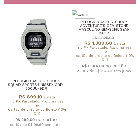
24% OFF
RELÓGIO CASIO G-SHOCK
ADVENTURE'S GEM STONE
MASCULINO GM-S2140GEM-
9ADR
R$ 2.025,00
R$ 1.389,60
à vista
no Pix Parcelado, Pix, uma vez
no
cartão de crédito ou Boleto (10%
Off)
R$ 1.544,00
ou 10x de R$ 154,40
sem juros
RELÓGIO CASIO G-SHOCK
SQUAD SPORTS UNISSEX GBD-
200UU-9DR
R$ 899,10
à vista
no Pix Parcelado, Pix, uma vez
no
cartão de crédito ou Boleto (10%
Off)
R$ 999,00
ou 10x de R$ 99,90
sem juros