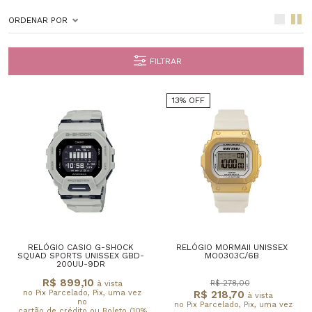
ORDENAR POR
FILTRAR
13% OFF
RELÓGIO CASIO G-SHOCK
RELÓGIO MORMAII UNISSEX
SQUAD SPORTS UNISSEX GBD-
MO0303C/6B
200UU-9DR
R$ 899,10
R$ 278,00
à vista
no Pix Parcelado, Pix, uma vez
R$ 218,70
à vista
no
no Pix Parcelado, Pix, uma vez
cartão de crédito ou Boleto (10%