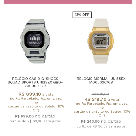
13% OFF
RELÓGIO CASIO G-SHOCK
RELÓGIO MORMAII UNISSEX
SQUAD SPORTS UNISSEX GBD-
MO0303C/6B
200UU-9DR
R$ 899,10
R$ 278,00
à vista
no Pix Parcelado, Pix, uma vez
R$ 218,70
à vista
no
no Pix Parcelado, Pix, uma vez
cartão de crédito ou Boleto (10%
no
Off)
cartão de crédito ou Boleto (10%
Off)
R$ 999,00
ou 10x de R$ 99,90
sem juros
R$ 243,00
ou 8x de R$ 30,37
sem juros