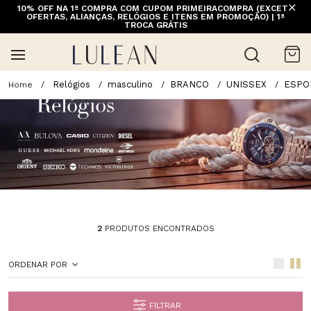
10% OFF NA 1ª COMPRA COM CUPOM PRIMEIRACOMPRA (EXCETO
FRETE GRÁTIS ACIMA DE 399 PARA REGIÕES SELECIONADAS
OFERTAS, ALIANÇAS, RELÓGIOS E ITENS EM PROMOÇÃO) | 1ª
(EXCETO LINHA HOME)
TROCA GRÁTIS
Relógios
masculino
BRANCO
UNISSEX
ESPO
2
PRODUTOS ENCONTRADOS
ORDENAR POR
FILTRAR