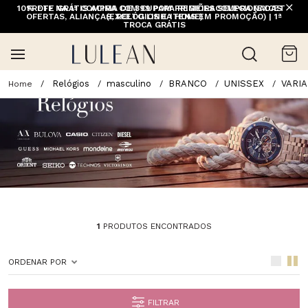
10% OFF NA 1ª COMPRA COM CUPOM PRIMEIRACOMPRA (EXCETO
FRETE GRÁTIS ACIMA DE 399 PARA REGIÕES SELECIONADAS
OFERTAS, ALIANÇAS, RELÓGIOS E ITENS EM PROMOÇÃO) | 1ª
(EXCETO LINHA HOME)
TROCA GRÁTIS
Relógios
masculino
BRANCO
UNISSEX
VARI
1
PRODUTOS ENCONTRADOS
ORDENAR POR
FILTRAR