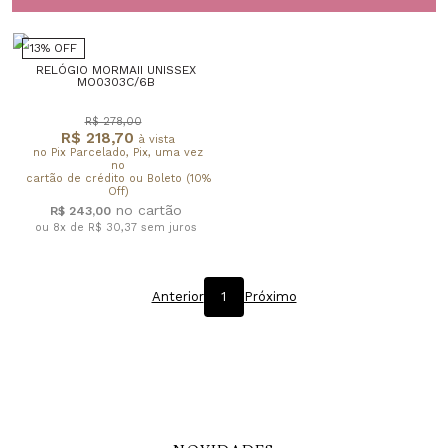
13% OFF
RELÓGIO MORMAII UNISSEX
MO0303C/6B
R$ 278,00
R$ 218,70
à vista
no Pix Parcelado, Pix, uma vez
no
cartão de crédito ou Boleto (10%
Off)
R$ 243,00
ou 8x de R$ 30,37
sem juros
Anterior
1
Próximo