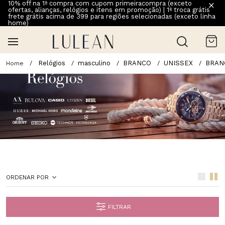
10% off na 1ª compra com cupom primeiracompra (exceto
ofertas, alianças, relógios e itens em promoção) | 1ª troca grátis
frete grátis acima de 399 para regiões selecionadas (exceto linha
home)
Relógios
masculino
BRANCO
UNISSEX
BRAN
ORDENAR POR
FILTRAR