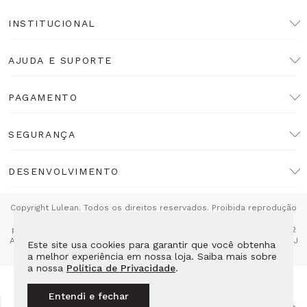
INSTITUCIONAL
AJUDA E SUPORTE
PAGAMENTO
SEGURANÇA
DESENVOLVIMENTO
Copyright Lulean. Todos os direitos reservados. Proibida reprodução
total ou parcial. Preços e estoque sujeitos a alteração sem aviso
prévio. Razão Social: LL10 Relojoaria Ltda - CNPJ: 14.495.839/0001-52
Av das Americas 4666 Loja 115E2 - Barra da Tijuca Rio de Janeiro - RJ
Este site usa cookies para garantir que você obtenha
CEP: 22640-102
a melhor experiência em nossa loja. Saiba mais sobre
a nossa
Política de Privacidade
.
Entendi e fechar