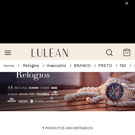
Relógios
masculino
BRANCO
PRETO
150
1
PRODUTOS ENCONTRADOS