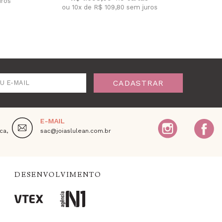
uros
ou 10x de R$ 109,80 sem juros
ou 
CADASTRAR
U E-MAIL
E-MAIL
ca,
sac@joiaslulean.com.br
DESENVOLVIMENTO