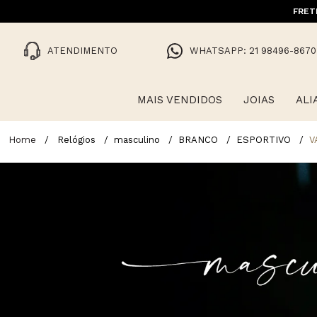
FRET
ATENDIMENTO
WHATSAPP: 21 98496-8670
MAIS VENDIDOS
JOIAS
ALI
Relógios
masculino
BRANCO
ESPORTIVO
V