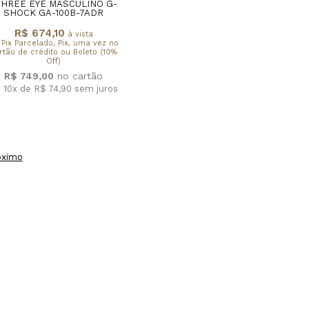
THREE EYE MASCULINO G-
SHOCK GA-100B-7ADR
R$ 674,10
à vista
 Pix Parcelado, Pix, uma vez no
rtão de crédito ou Boleto (10%
Off)
R$ 749,00
 10x de R$ 74,90
sem juros
óximo