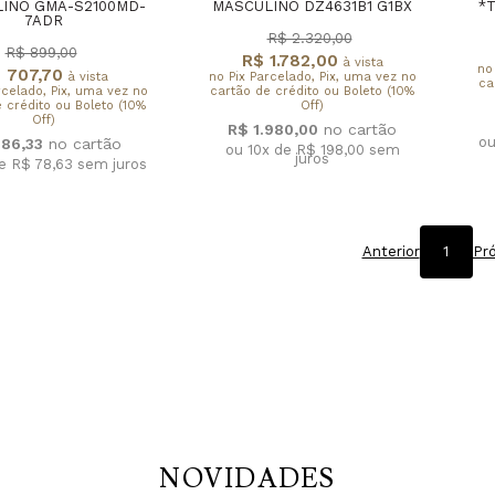
INO GMA-S2100MD-
MASCULINO DZ4631B1 G1BX
*
7ADR
R$ 2.320,00
R$ 899,00
R$ 1.782,00
à vista
no
 707,70
à vista
no Pix Parcelado, Pix, uma vez no
ca
rcelado, Pix, uma vez no
cartão de crédito ou Boleto (10%
 crédito ou Boleto (10%
Off)
Off)
R$ 1.980,00
ou
786,33
ou 10x de R$ 198,00
sem
juros
de R$ 78,63
sem juros
Anterior
1
Pr
NOVIDADES