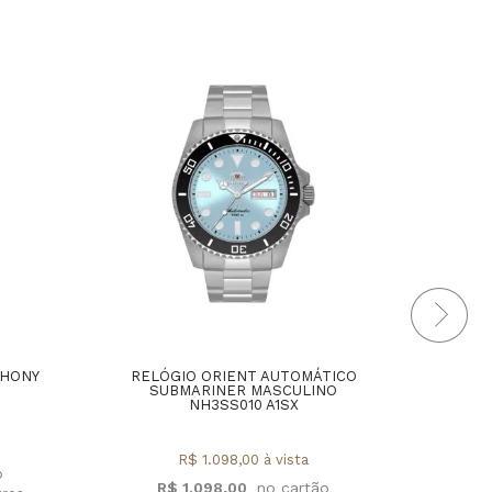
THONY
RELÓGIO ORIENT AUTOMÁTICO
RELÓ
SUBMARINER MASCULINO
E
NH3SS010 A1SX
MA
R$ 1.098,00 à vista
R$ 1.098,00