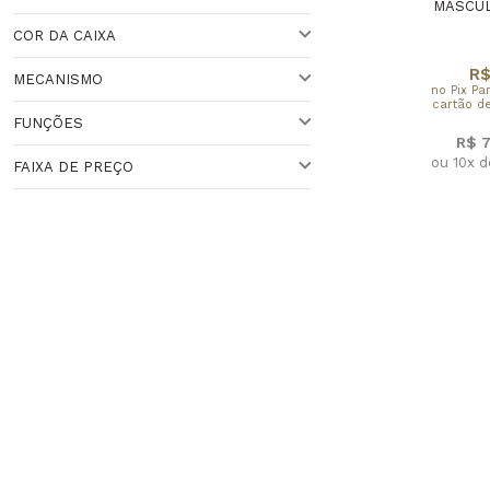
VARIADO
MASCUL
Veja todas as opções
COR DA CAIXA
ACIMA DE 44 MM
R$
MECANISMO
no Pix Pa
41 A 44 MM
VARIADO
cartão de
FUNÇÕES
QUARTZO
R$ 
ou 10x 
FAIXA DE PREÇO
CRONÔMETRO
HORA MNUDI
Faixa de Preço
ANALÓGICO