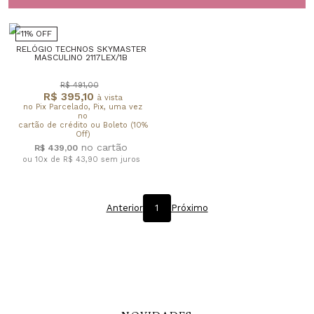
11% OFF
RELÓGIO TECHNOS SKYMASTER
MASCULINO 2117LEX/1B
R$ 491,00
R$ 395,10
à vista
no Pix Parcelado, Pix, uma vez
no
cartão de crédito ou Boleto (10%
Off)
R$ 439,00
ou 10x de R$ 43,90
sem juros
Anterior
1
Próximo