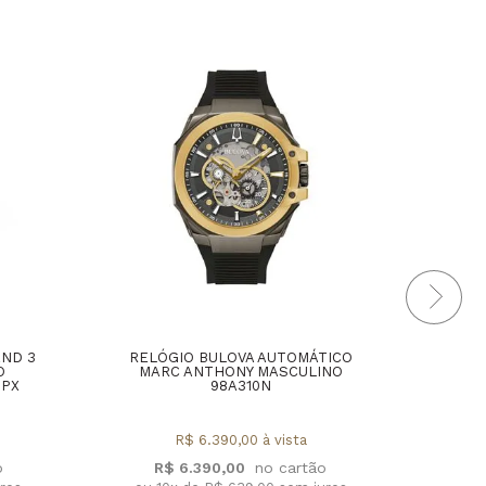
AND 3
RELÓGIO BULOVA AUTOMÁTICO
REL
O
MARC ANTHONY MASCULINO
2PX
98A310N
R$ 6.390,00 à vista
R
R$ 6.390,00
ou 1