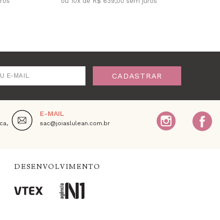
uros
ou 10x de R$ 639,00 sem juros
CADASTRAR
U E-MAIL
E-MAIL
ca,
sac@joiaslulean.com.br
DESENVOLVIMENTO