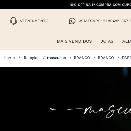
10% OFF NA 1ª COMPRA COM CUPO
FRET
ATENDIMENTO
WHATSAPP: 21 98496-8670
MAIS VENDIDOS
JOIAS
ALI
Relógios
masculino
BRANCO
BRANCO
ESP