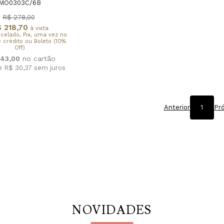
MO0303C/6B
R$ 278,00
 218,70
à vista
rcelado, Pix, uma vez no
 crédito ou Boleto (10%
Off)
43,00
e R$ 30,37
sem juros
Anterior
1
Pr
NOVIDADES