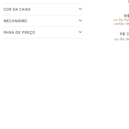
BRANCO
Veja todas as opções
COR DA CAIXA
41 A 44 MM
R$
no Pix Pa
MECANISMO
cartão de
DOURADA
FAIXA DE PREÇO
R$ 2
QUARTZO
ou 8x d
Faixa de Preço