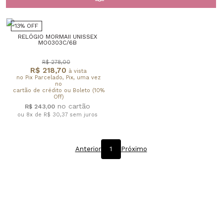
13% OFF
RELÓGIO MORMAII UNISSEX
MO0303C/6B
R$ 278,00
R$ 218,70
à vista
no Pix Parcelado, Pix, uma vez
no
cartão de crédito ou Boleto (10%
Off)
R$ 243,00
ou 8x de R$ 30,37
sem juros
Anterior
1
Próximo