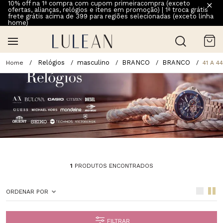
10% off na 1ª compra com cupom primeiracompra (exceto
ofertas, alianças, relógios e itens em promoção) | 1ª troca grátis
frete grátis acima de 399 para regiões selecionadas (exceto linha
home)
Relógios
masculino
BRANCO
BRANCO
41 A 4
1
PRODUTOS ENCONTRADOS
ORDENAR POR
FILTRAR