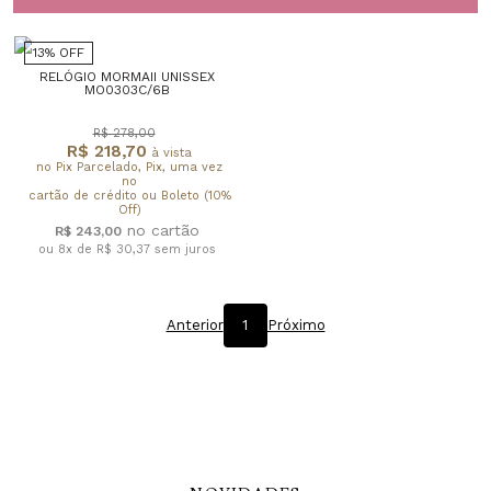
13% OFF
RELÓGIO MORMAII UNISSEX
MO0303C/6B
R$ 278,00
R$ 218,70
à vista
no Pix Parcelado, Pix, uma vez
no
cartão de crédito ou Boleto (10%
Off)
R$ 243,00
ou 8x de R$ 30,37
sem juros
Anterior
1
Próximo