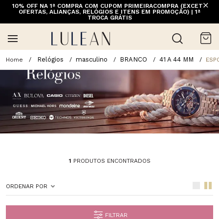
10% OFF NA 1ª COMPRA COM CUPOM PRIMEIRACOMPRA (EXCETO
OFERTAS, ALIANÇAS, RELÓGIOS E ITENS EM PROMOÇÃO) | 1ª
TROCA GRÁTIS
Relógios
masculino
BRANCO
41 A 44 MM
ESP
1
PRODUTOS ENCONTRADOS
ORDENAR POR
FILTRAR