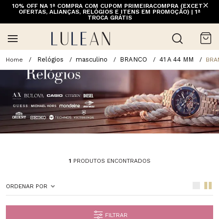
10% OFF NA 1ª COMPRA COM CUPOM PRIMEIRACOMPRA (EXCETO
OFERTAS, ALIANÇAS, RELÓGIOS E ITENS EM PROMOÇÃO) | 1ª
TROCA GRÁTIS
Relógios
masculino
BRANCO
41 A 44 MM
BRA
1
PRODUTOS ENCONTRADOS
ORDENAR POR
FILTRAR