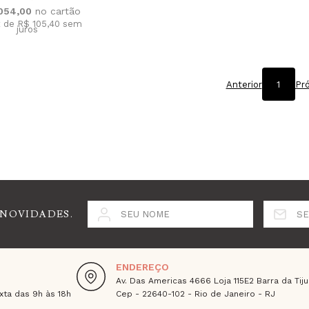
.054,00
x de R$ 105,40
sem
juros
Anterior
1
Pr
 NOVIDADES.
SEU NOME
SE
ENDEREÇO
Av. Das Americas 4666 Loja 115E2 Barra da Tiju
ta das 9h às 18h
Cep - 22640-102 - Rio de Janeiro - RJ