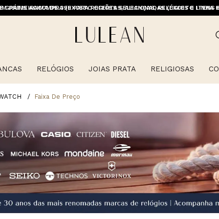
M PRIMEIRACOMPRA (EXCETO OFERTAS, ALIANÇAS, RELÓGIOS E ITENS 
E GRÁTIS ACIMA DE 399 PARA REGIÕES SELECIONADAS (EXCETO LINHA 
ANCAS
RELÓGIOS
JOIAS PRATA
RELIGIOSAS
CO
WATCH
Faixa De Preço