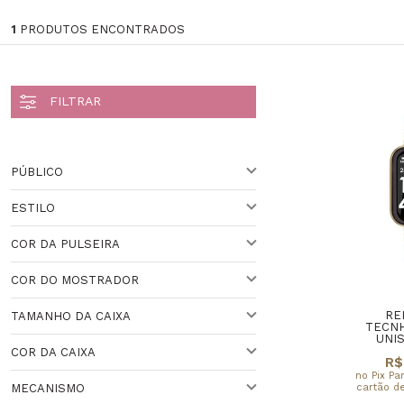
1
PRODUTOS ENCONTRADOS
PÚBLICO
ESTILO
UNISSEX
COR DA PULSEIRA
SMARTWATCH
COR DO MOSTRADOR
VARIADO
Veja todas as opções
RE
TAMANHO DA CAIXA
PRETO
TECN
UNI
COR DA CAIXA
R$
41 A 44 MM
no Pix Pa
cartão de
MECANISMO
DOURADA