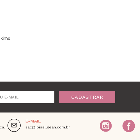
óximo
CADASTRAR
U E-MAIL
E-MAIL
ca,
sac@joiaslulean.com.br