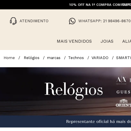
10% OFF NA 1ª COMPRA COM CUPO
FRET
ATENDIMENTO
WHATSAPP: 21 98496-8670
MAIS VENDIDOS
JOIAS
ALI
Relógios
marcas
Technos
VARIADO
SMART