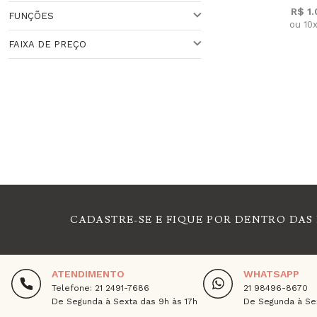
R$ 1
FUNÇÕES
SMARTWATCH
ou 10
Veja todas as opções
FAIXA DE PREÇO
SMARTWATCH
Faixa de Preço
ANALÓGICO
Veja todas as opções
MONITOR FREQUÊNCIA CARDÍACA
PACER (MARCA-PASSO)
CADASTRE-SE E FIQUE POR DENTRO DAS
ATENDIMENTO
WHATSAPP
Telefone: 21 2491-7686
21 98496-8670
De Segunda à Sexta das 9h às 17h
De Segunda à Sex