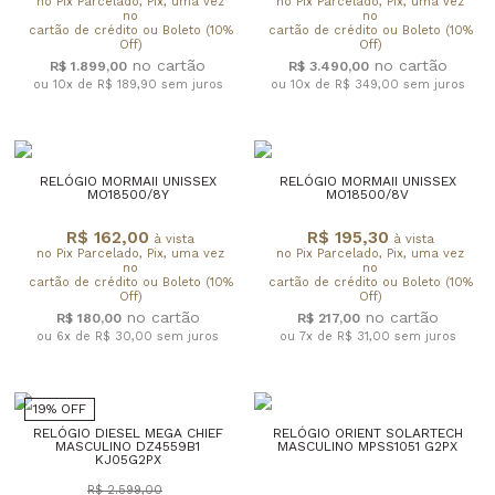
no Pix Parcelado, Pix, uma vez
no Pix Parcelado, Pix, uma vez
no
no
cartão de crédito ou Boleto (10%
cartão de crédito ou Boleto (10%
Off)
Off)
R$ 1.899,00
R$ 3.490,00
ou 10x de R$ 189,90
sem juros
ou 10x de R$ 349,00
sem juros
RELÓGIO MORMAII UNISSEX
RELÓGIO MORMAII UNISSEX
MO18500/8Y
MO18500/8V
R$ 162,00
R$ 195,30
à vista
à vista
no Pix Parcelado, Pix, uma vez
no Pix Parcelado, Pix, uma vez
no
no
cartão de crédito ou Boleto (10%
cartão de crédito ou Boleto (10%
Off)
Off)
R$ 180,00
R$ 217,00
ou 6x de R$ 30,00
sem juros
ou 7x de R$ 31,00
sem juros
19% OFF
RELÓGIO DIESEL MEGA CHIEF
RELÓGIO ORIENT SOLARTECH
MASCULINO DZ4559B1
MASCULINO MPSS1051 G2PX
KJ05G2PX
R$ 2.599,00