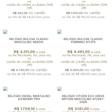
no
no
cartão de crédito ou Boleto (10%
cartão de crédito ou Boleto (10%
Off)
Off)
R$ 562,38
R$ 1.140,00
ou 10x de R$ 56,23
sem juros
ou 10x de R$ 114,00
sem juros
RELÓGIO BULOVA CLASSIC
RELÓGIO BULOVA CLASSIC
MASCULINO 98A313
FEMININO 97L175
R$ 4.311,00
R$ 4.491,00
à vista
à vista
no Pix Parcelado, Pix, uma vez
no Pix Parcelado, Pix, uma vez
no
no
cartão de crédito ou Boleto (10%
cartão de crédito ou Boleto (10%
Off)
Off)
R$ 4.790,00
R$ 4.990,00
ou 10x de R$ 479,00
sem juros
ou 10x de R$ 499,00
sem juros
RELÓGIO DIESEL MASCULINO
RELÓGIO CITIZEN ECO-DRIVE
DZ4658B1 P1PX
BRYCEN MASCULINO AT2587-
02EN
R$ 1.709,10
R$ 3.141,00
à vista
à vista