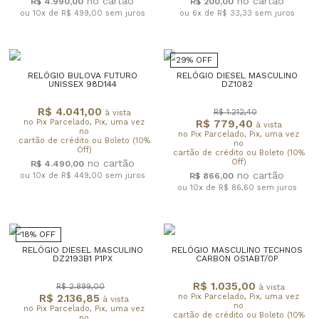
R$ 4.990,00
R$ 200,00
ou 10x de R$ 499,00
sem juros
ou 6x de R$ 33,33
sem juros
29% OFF
RELÓGIO BULOVA FUTURO
RELÓGIO DIESEL MASCULINO
UNISSEX 98D144
DZ1082
R$ 4.041,00
R$ 1.212,40
à vista
no Pix Parcelado, Pix, uma vez
R$ 779,40
à vista
no
no Pix Parcelado, Pix, uma vez
cartão de crédito ou Boleto (10%
no
Off)
cartão de crédito ou Boleto (10%
Off)
R$ 4.490,00
ou 10x de R$ 449,00
sem juros
R$ 866,00
ou 10x de R$ 86,60
sem juros
18% OFF
RELÓGIO DIESEL MASCULINO
RELÓGIO MASCULINO TECHNOS
DZ2193B1 P1PX
CARBON OS1ABT/0P
R$ 1.035,00
R$ 2.899,00
à vista
R$ 2.136,85
no Pix Parcelado, Pix, uma vez
à vista
no
no Pix Parcelado, Pix, uma vez
cartão de crédito ou Boleto (10%
no