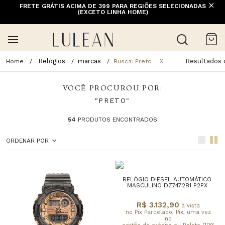
FRETE GRÁTIS ACIMA DE 399 PARA REGIÕES SELECIONADAS
(EXCETO LINHA HOME)
Relógios
marcas
Resultados 
Busca: Preto
X
VOCÊ PROCUROU POR:
"PRETO"
54
PRODUTOS ENCONTRADOS
ORDENAR POR
RELÓGIO DIESEL AUTOMÁTICO
MASCULINO DZ7472B1 P2PX
R$ 3.132,90
à vista
no Pix Parcelado, Pix, uma vez
no