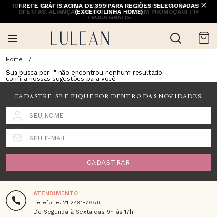
10% OFF NA 1ª COMPRA COM CUPOM PRIMEIRACOMPRA (EXCETO
FRETE GRÁTIS ACIMA DE 399 PARA REGIÕES SELECIONADAS
OFERTAS, ALIANÇAS, RELÓGIOS E ITENS EM PROMOÇÃO) | 1ª
(EXCETO LINHA HOME)
TROCA GRÁTIS
Sua busca por "
" não encontrou nenhum resultado
confira nossas sugestões para você
CADASTRE-SE E FIQUE POR DENTRO DAS NOVIDADES.
SEU NOME
SEU E-MAIL
CADASTRAR
ATENDIMENTO
Telefone: 21 2491-7686
De Segunda à Sexta das 9h às 17h