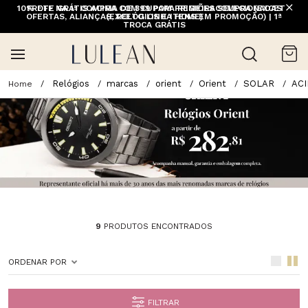
10% OFF NA 1ª COMPRA COM CUPOM PRIMEIRACOMPRA (EXCETO
FRETE GRÁTIS ACIMA DE 399 PARA REGIÕES SELECIONADAS
OFERTAS, ALIANÇAS, RELÓGIOS E ITENS EM PROMOÇÃO) | 1ª
(EXCETO LINHA HOME)
TROCA GRÁTIS
Relógios
marcas
orient
Orient
SOLAR
ACI
9
PRODUTOS ENCONTRADOS
ORDENAR POR
FILTRAR