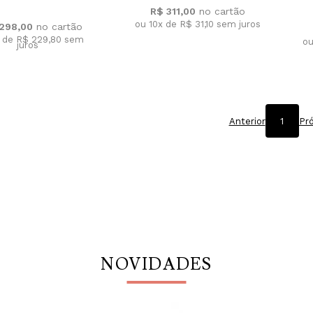
R$ 311,00
ou 10x de R$ 31,10
sem juros
.298,00
x de R$ 229,80
sem
ou
juros
Anterior
1
Pr
NOVIDADES