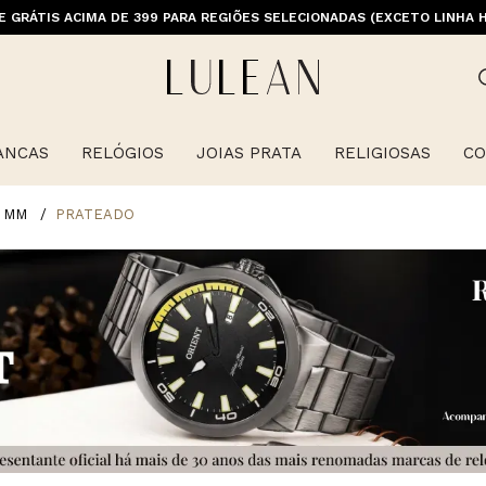
M PRIMEIRACOMPRA (EXCETO OFERTAS, ALIANÇAS, RELÓGIOS E ITENS 
E GRÁTIS ACIMA DE 399 PARA REGIÕES SELECIONADAS (EXCETO LINHA 
ANCAS
RELÓGIOS
JOIAS PRATA
RELIGIOSAS
CO
4 MM
PRATEADO