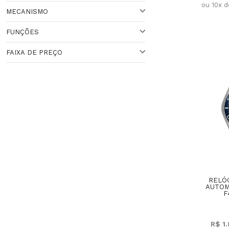
ou 10x 
Veja todas as opções
MECANISMO
PRATEADA
FUNÇÕES
PRETO
AUTOMÁTICO
FAIXA DE PREÇO
QUARTZO
CRONÓGRAFO
SOLAR
CRONÔMETRO
Faixa de Preço
ANALÓGICO
RELÓG
AUTOM
F
R$ 1