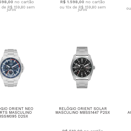
.598,00
R$ 1.598,00
x de R$ 159,80
sem
ou 10x de R$ 159,80
sem
ou
juros
juros
GIO ORIENT NEO
RELÓGIO ORIENT SOLAR
RTS MASCULINO
MASCULINO MBSS1447 P2SX
A
BSSM095 D2SX
R$ 510,00