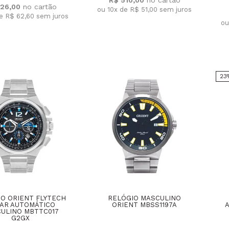
26,00
ou 10x de R$ 51,00
sem juros
de R$ 62,60
sem juros
ou
23
O ORIENT FLYTECH
RELÓGIO MASCULINO
AR AUTOMÁTICO
ORIENT MBSS1197A
ULINO MBTTC017
G2GX