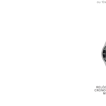
ou 10
RELÓG
CRONÓ
M