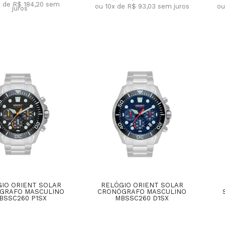
x de R$ 184,20
sem
ou 10x de R$ 93,03
sem juros
ou
juros
IO ORIENT SOLAR
RELÓGIO ORIENT SOLAR
GRAFO MASCULINO
CRONÓGRAFO MASCULINO
BSSC260 P1SX
MBSSC260 D1SX