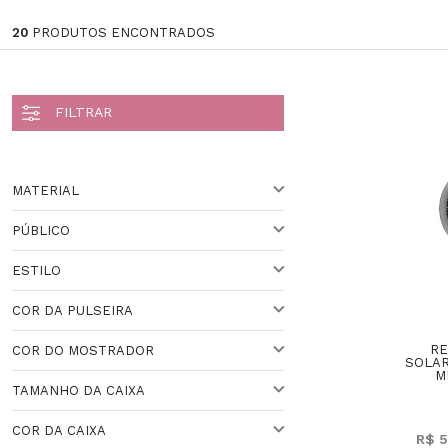
20
PRODUTOS ENCONTRADOS
MATERIAL
PÚBLICO
AÇO
ESTILO
PARA ELE
COR DA PULSEIRA
ESPORTIVO
RE
COR DO MOSTRADOR
PRATEADO
CLÁSSICO
SOLA
M
Veja todas as opções
TAMANHO DA CAIXA
PRETO
COR DA CAIXA
R$ 5
ACIMA DE 44 MM
VARIADO