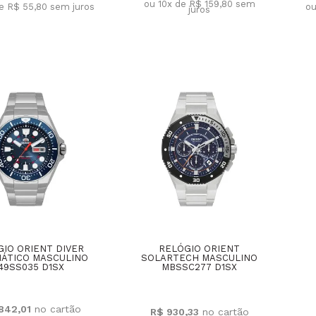
ou 10x de R$ 159,80
sem
de R$ 55,80
sem juros
ou
juros
IO ORIENT DIVER
RELÓGIO ORIENT
ÁTICO MASCULINO
SOLARTECH MASCULINO
49SS035 D1SX
MBSSC277 D1SX
.842,01
R$ 930,33