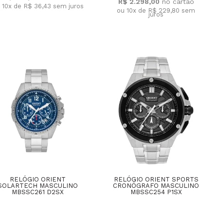
R$ 2.298,00
 10x de R$ 36,43
sem juros
ou 10x de R$ 229,80
sem
juros
RELÓGIO ORIENT
RELÓGIO ORIENT SPORTS
SOLARTECH MASCULINO
CRONÓGRAFO MASCULINO
MBSSC261 D2SX
MBSSC254 P1SX