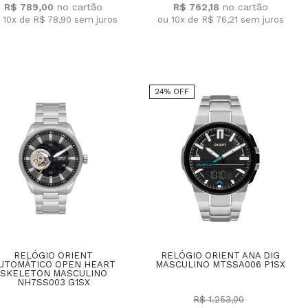
R$ 789,00
R$ 762,18
 10x de R$ 78,90
sem juros
ou 10x de R$ 76,21
sem juros
24% OFF
RELÓGIO ORIENT
RELÓGIO ORIENT ANA DIG
UTOMÁTICO OPEN HEART
MASCULINO MTSSA006 P1SX
SKELETON MASCULINO
NH7SS003 G1SX
R$ 1.253,00