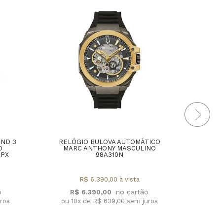
AND 3
RELÓGIO BULOVA AUTOMÁTICO
REL
O
MARC ANTHONY MASCULINO
2PX
98A310N
R$ 6.390,00 à vista
R
R$ 6.390,00
ou 1
uros
ou 10x de R$ 639,00 sem juros