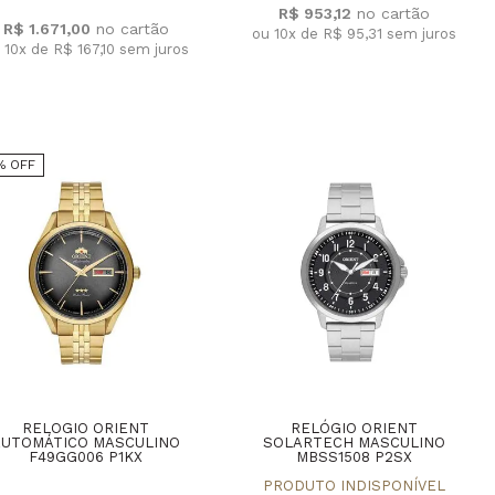
R$ 953,12
R$ 1.671,00
ou 10x de R$ 95,31
sem juros
 10x de R$ 167,10
sem juros
% OFF
RELOGIO ORIENT
RELÓGIO ORIENT
AUTOMÁTICO MASCULINO
SOLARTECH MASCULINO
F49GG006 P1KX
MBSS1508 P2SX