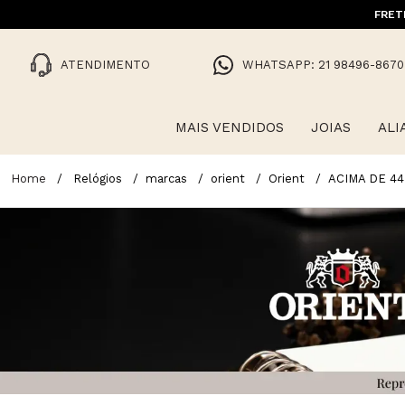
10% OFF NA 1ª COMPRA COM CUPO
FRET
ATENDIMENTO
WHATSAPP: 21 98496-8670
MAIS VENDIDOS
JOIAS
ALI
Relógios
marcas
orient
Orient
ACIMA DE 4