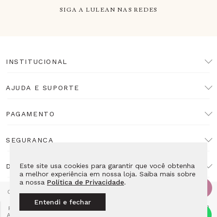
SIGA A LULEAN NAS REDES
INSTITUCIONAL
AJUDA E SUPORTE
PAGAMENTO
SEGURANÇA
Este site usa cookies para garantir que você obtenha
DESENVOLVIMENTO
a melhor experiência em nossa loja. Saiba mais sobre
a nossa
Política de Privacidade
.
Copyright Lulean. Todos os direitos reservados. Proibida reprodução
total ou parcial. Preços e estoque sujeitos a alteração sem aviso
Entendi e fechar
prévio. Razão Social: LL10 Relojoaria Ltda - CNPJ: 14.495.839/0001-52
Av das Americas 4666 Loja 115E2 - Barra da Tijuca Rio de Janeiro - RJ