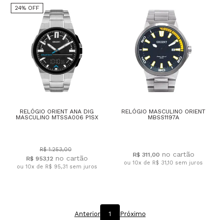
24% OFF
RELÓGIO ORIENT ANA DIG
RELÓGIO MASCULINO ORIENT
MASCULINO MTSSA006 P1SX
MBSS1197A
R$ 1.253,00
R$ 311,00
R$ 953,12
ou 10x de R$ 31,10
sem juros
ou 10x de R$ 95,31
sem juros
Anterior
1
Próximo