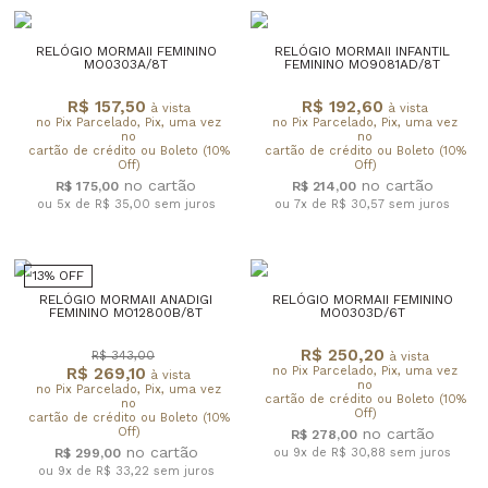
RELÓGIO MORMAII FEMININO
RELÓGIO MORMAII INFANTIL
MO0303A/8T
FEMININO MO9081AD/8T
R$ 157,50
R$ 192,60
à vista
à vista
no Pix Parcelado, Pix, uma vez
no Pix Parcelado, Pix, uma vez
no
no
cartão de crédito ou Boleto (10%
cartão de crédito ou Boleto (10%
Off)
Off)
R$ 175,00
R$ 214,00
ou 5x de R$ 35,00
sem juros
ou 7x de R$ 30,57
sem juros
13% OFF
RELÓGIO MORMAII ANADIGI
RELÓGIO MORMAII FEMININO
FEMININO MO12800B/8T
MO0303D/6T
R$ 250,20
R$ 343,00
à vista
R$ 269,10
no Pix Parcelado, Pix, uma vez
à vista
no
no Pix Parcelado, Pix, uma vez
cartão de crédito ou Boleto (10%
no
Off)
cartão de crédito ou Boleto (10%
Off)
R$ 278,00
R$ 299,00
ou 9x de R$ 30,88
sem juros
ou 9x de R$ 33,22
sem juros