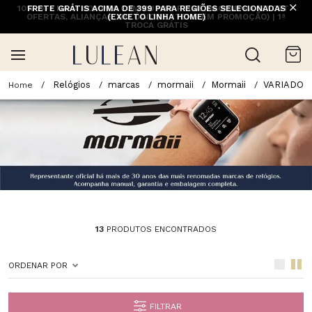
10% OFF NA 1ª COMPRA COM CUPOM PRIMEIRACOMPRA (EXCETO
FRETE GRÁTIS ACIMA DE 399 PARA REGIÕES SELECIONADAS
OFERTAS, ALIANÇAS, RELÓGIOS E ITENS EM PROMOÇÃO) | 1ª
(EXCETO LINHA HOME)
TROCA GRÁTIS
Relógios
marcas
mormaii
Mormaii
VARIADO
13
PRODUTOS ENCONTRADOS
ORDENAR POR
FILTRAR