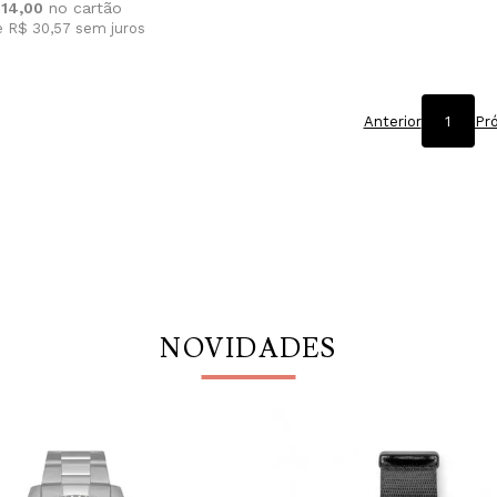
214,00
e R$ 30,57
sem juros
Anterior
1
Pr
NOVIDADES