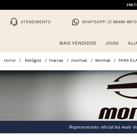
10% OFF NA 1ª COMPRA COM CUPO
FRET
ATENDIMENTO
WHATSAPP: 21 98496-8670
MAIS VENDIDOS
JOIAS
ALI
Relógios
marcas
mormaii
Mormaii
PARA EL