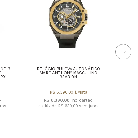
AND 3
RELÓGIO BULOVA AUTOMÁTICO
REL
O
MARC ANTHONY MASCULINO
2PX
98A310N
R$ 6.390,00 à vista
R
R$ 6.390,00
ou 1
uros
ou 10x de R$ 639,00 sem juros