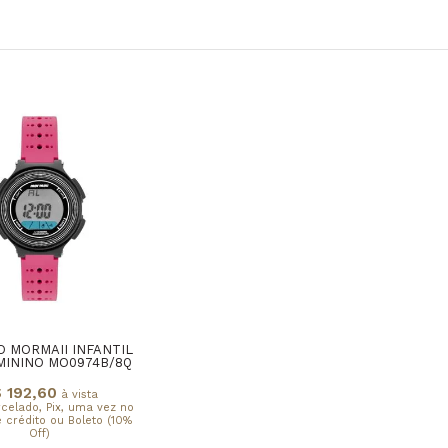
O MORMAII INFANTIL
MININO MO0974B/8Q
 192,60
à vista
rcelado, Pix, uma vez no
 crédito ou Boleto (10%
Off)