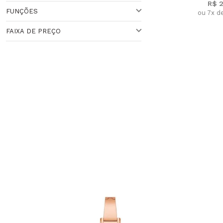
R$ 
Veja todas as opções
FUNÇÕES
ou 7x d
QUARTZO
FAIXA DE PREÇO
CRONÔMETRO
Faixa de Preço