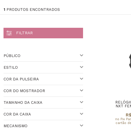
1
PRODUTOS ENCONTRADOS
PÚBLICO
ESTILO
PARA ELA
Veja todas as opções
COR DA PULSEIRA
ESPORTIVO
COR DO MOSTRADOR
VARIADO
Veja todas as opções
RELÓGI
TAMANHO DA CAIXA
VARIADO
NXT FE
COR DA CAIXA
R$
37 A 40 MM
no Pix Pa
cartão de
MECANISMO
PRETO