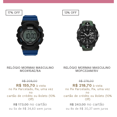
17% OFF
13% OFF
RELÓGIO MORMAII MASCULINO
RELÓGIO MORMAII MASCULINO
MO3415AE/8A
MOPC32AM/8V
R$ 209,00
R$ 278,00
R$ 155,70
R$ 218,70
à vista
à vista
no Pix Parcelado, Pix, uma vez
no Pix Parcelado, Pix, uma vez
no
no
cartão de crédito ou Boleto (10%
cartão de crédito ou Boleto (10%
Off)
Off)
R$ 173,00
R$ 243,00
ou 5x de R$ 34,60
sem juros
ou 8x de R$ 30,37
sem juros