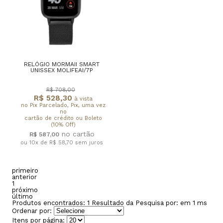
RELÓGIO MORMAII SMART
UNISSEX MOLIFEAI/7P
R$ 708,00
R$ 528,30
à vista
no Pix Parcelado, Pix, uma vez
no
cartão de crédito ou Boleto
(10% Off)
R$ 587,00
ou 10x de R$ 58,70
sem juros
primeiro
anterior
1
próximo
último
Produtos encontrados:
1
Resultado da Pesquisa por:
em
1 ms
Ordenar por:
Itens por página: