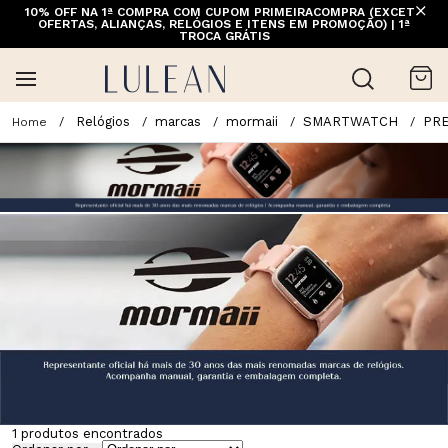
10% OFF NA 1ª COMPRA COM CUPOM PRIMEIRACOMPRA (EXCETO
OFERTAS, ALIANÇAS, RELÓGIOS E ITENS EM PROMOÇÃO) | 1ª
TROCA GRÁTIS
Relógios
marcas
mormaii
SMARTWATCH
PR
1
produtos encontrados