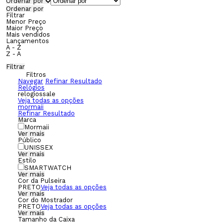
Ordenar por
Ordenar por
Filtrar
Menor Preço
Maior Preço
Mais vendidos
Lançamentos
A - Z
Z - A
Filtrar
Filtros
Navegar
Refinar Resultado
Relógios
relogiossale
Veja todas as opções
mormaii
Refinar Resultado
Marca
Mormaii
Ver mais
Público
UNISSEX
Ver mais
Estilo
SMARTWATCH
Ver mais
Cor da Pulseira
PRETO
Veja todas as opções
Ver mais
Cor do Mostrador
PRETO
Veja todas as opções
Ver mais
Tamanho da Caixa