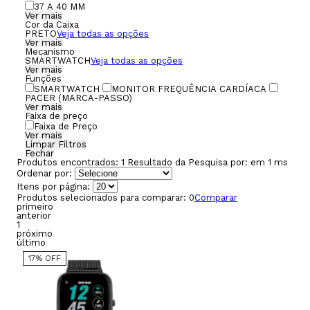
37 A 40 MM
Ver mais
Cor da Caixa
PRETO
Veja todas as opções
Ver mais
Mecanismo
SMARTWATCH
Veja todas as opções
Ver mais
Funções
SMARTWATCH
MONITOR FREQUÊNCIA CARDÍACA
PACER (MARCA-PASSO)
Ver mais
Faixa de preço
Faixa de Preço
Ver mais
Limpar Filtros
Fechar
Produtos encontrados:
1
Resultado da Pesquisa por:
em
1 ms
Ordenar por:
Itens por página:
Produtos selecionados para comparar:
0
Comparar
primeiro
anterior
1
próximo
último
17% OFF