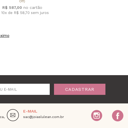
Off)
R$ 587,00
 10x de R$ 58,70
sem juros
óximo
CADASTRAR
U E-MAIL
E-MAIL
ca,
sac@joiaslulean.com.br