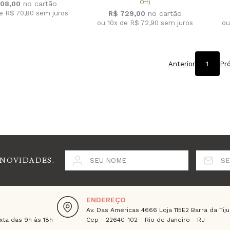
Off)
08,00
de R$ 70,80
sem juros
R$ 729,00
ou 10x de R$ 72,90
sem juros
ou
Anterior
1
Pr
 NOVIDADES.
SEU NOME
SE
ENDEREÇO
Av. Das Americas 4666 Loja 115E2 Barra da Tiju
ta das 9h às 18h
Cep - 22640-102 - Rio de Janeiro - RJ