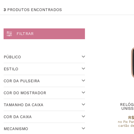
3
PRODUTOS ENCONTRADOS
PÚBLICO
ESTILO
UNISSEX
COR DA PULSEIRA
SMARTWATCH
COR DO MOSTRADOR
PRETO
RELÓG
TAMANHO DA CAIXA
DOURADO
PRETO
UNISS
COR DA CAIXA
R$
VARIADO
41 A 44 MM
no Pix Pa
cartão de
MECANISMO
37 A 40 MM
DOURADA