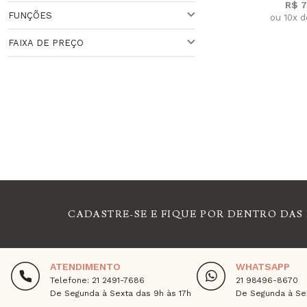
R$ 7
FUNÇÕES
ou 10x 
PRETO
SMARTWATCH
FAIXA DE PREÇO
PACER (MARCA-PASSO)
VARIADO
Veja todas as opções
Faixa de Preço
CADASTRE-SE E FIQUE POR DENTRO DAS
ATENDIMENTO
WHATSAPP
Telefone: 21 2491-7686
21 98496-8670
De Segunda à Sexta das 9h às 17h
De Segunda à Sex