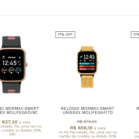
17% OFF
17
IO MORMAII SMART
RELÓGIO MORMAII SMART
R
EX MOLIFEGAD/8C
UNISSEX MOLIFEGAF/7D
 637,20
R$ 879,00
à vista
rcelado, Pix, uma vez no
R$ 656,10
à vista
 crédito ou Boleto (10%
no Pix Parcelado, Pix, uma vez no
no
Off)
cartão de crédito ou Boleto (10%
ca