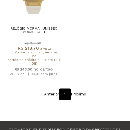
RELÓGIO MORMAII UNISSEX
MO0303C/6B
R$ 278,00
R$ 218,70
à vista
no Pix Parcelado, Pix, uma vez
no
cartão de crédito ou Boleto (10%
Off)
R$ 243,00
ou 8x de R$ 30,37
sem juros
Anterior
1
Próximo
CADASTRE-SE E FIQUE POR DENTRO DAS NOVIDADES.