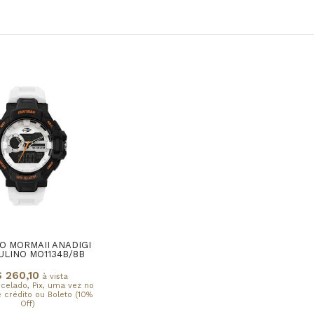
O MORMAII ANADIGI
LINO MO1134B/8B
 260,10
à vista
rcelado, Pix, uma vez no
 crédito ou Boleto (10%
Off)