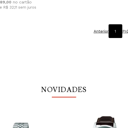
89,00
e R$ 32,11
sem juros
Anterior
1
Pr
NOVIDADES