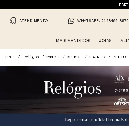
FRET
ATENDIMENTO
WHATSAPP: 21 98496-8670
MAIS VENDIDOS
JOIAS
ALI
Relógios
marcas
Mormaii
BRANCO
PRETO