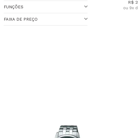
R$ 2
Veja todas as opções
FUNÇÕES
ou 9x d
QUARTZO
FAIXA DE PREÇO
CRONÔMETRO
ANALÓGICO
Faixa de Preço