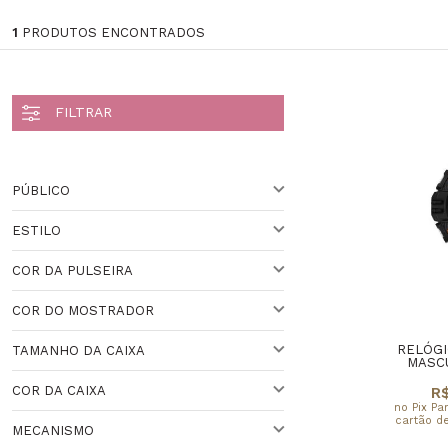
1
PRODUTOS ENCONTRADOS
PÚBLICO
ESTILO
PARA ELE
Veja todas as opções
COR DA PULSEIRA
ESPORTIVO
COR DO MOSTRADOR
BRANCO
RELÓGI
TAMANHO DA CAIXA
BRANCO
MASCU
Veja todas as opções
COR DA CAIXA
R$
ACIMA DE 44 MM
no Pix Pa
cartão de
MECANISMO
PRETO