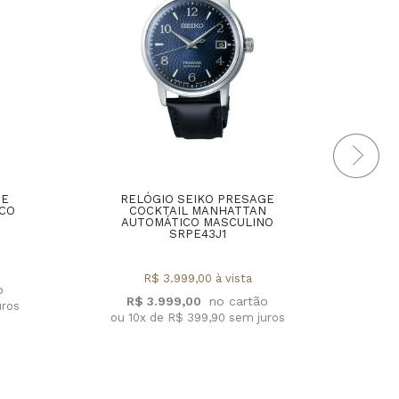
GE
RELÓGIO SEIKO PRESAGE
RE
CO
COCKTAIL MANHATTAN
A
AUTOMÁTICO MASCULINO
SRPE43J1
R$ 3.999,00 à vista
R$ 3.999,00
uros
ou 
ou 10x de R$ 399,90 sem juros