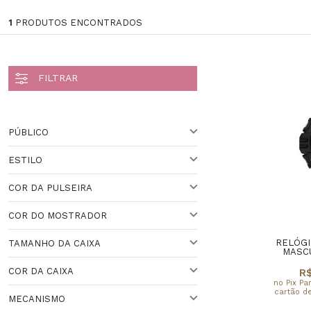
1
PRODUTOS ENCONTRADOS
PÚBLICO
ESTILO
PARA ELE
Veja todas as opções
COR DA PULSEIRA
ESPORTIVO
COR DO MOSTRADOR
BRANCO
Veja todas as opções
RELÓGI
TAMANHO DA CAIXA
BRANCO
MASCU
Veja todas as opções
COR DA CAIXA
R$
ACIMA DE 44 MM
no Pix Pa
cartão de
MECANISMO
PRETO