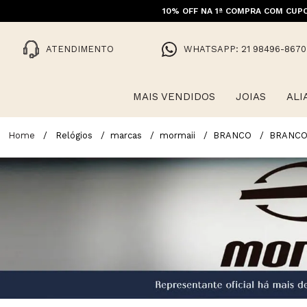
10% OFF NA 1ª COMPRA COM CUPO
FRET
ATENDIMENTO
WHATSAPP: 21 98496-8670
MAIS VENDIDOS
JOIAS
ALI
Relógios
marcas
mormaii
BRANCO
BRANC