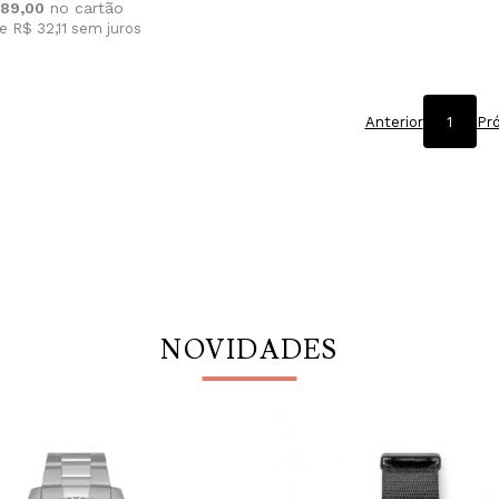
89,00
e R$ 32,11
sem juros
Anterior
1
Pr
NOVIDADES