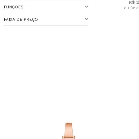
R$ 2
Veja todas as opções
FUNÇÕES
ou 9x d
QUARTZO
FAIXA DE PREÇO
CRONÔMETRO
ANALÓGICO
Faixa de Preço