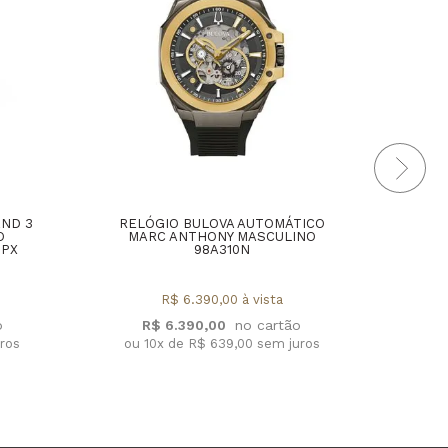
AND 3
RELÓGIO BULOVA AUTOMÁTICO
REL
O
MARC ANTHONY MASCULINO
2PX
98A310N
R$ 6.390,00 à vista
R
R$ 6.390,00
ou 1
uros
ou 10x de R$ 639,00 sem juros