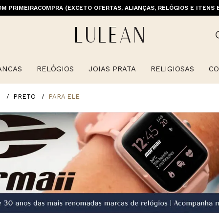
M PRIMEIRACOMPRA (EXCETO OFERTAS, ALIANÇAS, RELÓGIOS E ITENS 
E GRÁTIS ACIMA DE 399 PARA REGIÕES SELECIONADAS (EXCETO LINHA 
ANCAS
RELÓGIOS
JOIAS PRATA
RELIGIOSAS
CO
O
PRETO
PARA ELE