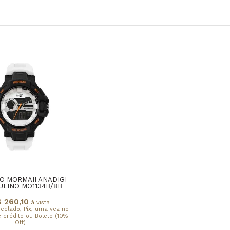
O MORMAII ANADIGI
LINO MO1134B/8B
 260,10
à vista
rcelado, Pix, uma vez no
 crédito ou Boleto (10%
Off)